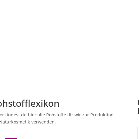
Über uns
Manufakturgarten
Info
hstofflexikon
r findest du hier alle Rohstoffe dir wir zur Produktion
 Naturkosmetik verwenden.