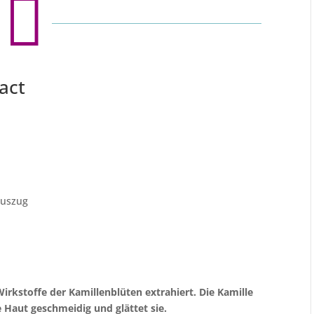

act
lauszug
rkstoffe der Kamillenblüten extrahiert. Die Kamille
e Haut geschmeidig und glättet sie.